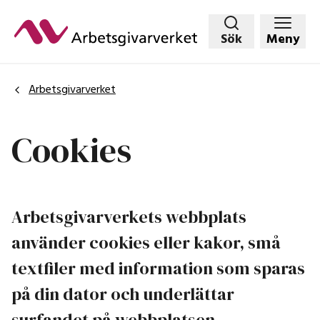
Hoppa
till
Sök
Meny
huvudinnehållet
Arbetsgivarverket
Cookies
Arbetsgivarverkets webbplats
använder cookies eller kakor, små
textfiler med information som sparas
på din dator och underlättar
surfandet på webbplatsen.