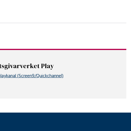
tsgivarverket Play
Öppnas i samma flik
 playkanal (Screen9/Quickchannel)