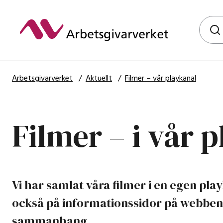
Hoppa
till
Globalt
huvudinnehållet
Arbetsgivarverket
/
Aktuellt
/
Filmer – vår playkanal
Filmer – i vår 
Vi har samlat våra filmer i en egen play
också på informationssidor på webben d
sammanhang.