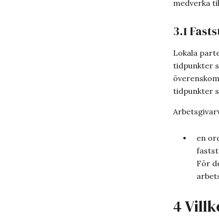
medverka till
3.1 Fast
Lokala parte
tidpunkter 
överenskomme
tidpunkter 
Arbetsgivarv
en or
fastst
För d
arbet
4 Vill