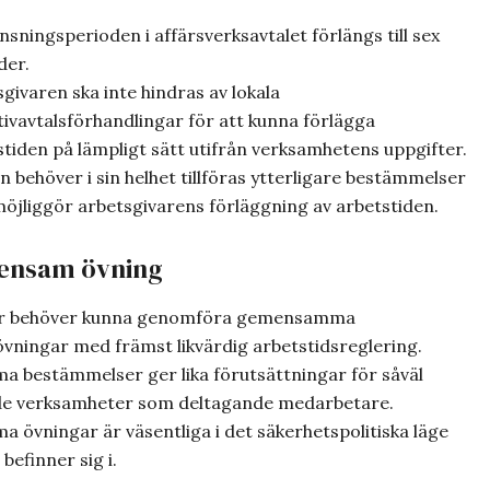
sningsperioden i affärsverksavtalet förlängs till sex
er.
givaren ska inte hindras av lokala
tivavtalsförhandlingar för att kunna förlägga
stiden på lämpligt sätt utifrån verksamhetens uppgifter.
n behöver i sin helhet tillföras ytterligare bestämmelser
öjliggör arbetsgivarens förläggning av arbetstiden.
ensam övning
r behöver kunna genomföra gemensamma
vningar med främst likvärdig arbetstidsreglering.
bestämmelser ger lika förutsättningar för såväl
e verksamheter som deltagande medarbetare.
övningar är väsentliga i det säkerhetspolitiska läge
befinner sig i.