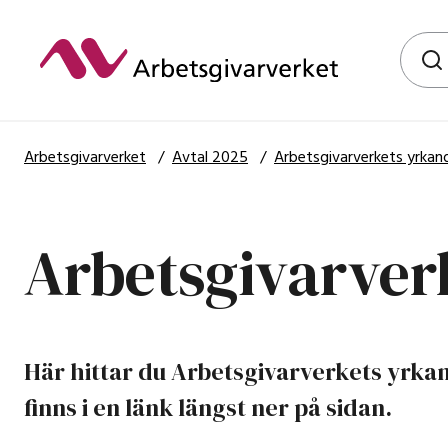
Hoppa
till
Globalt
huvudinnehållet
Arbetsgivarverket
/
Avtal 2025
/
Arbetsgivarverkets yrka
Arbetsgivarverk
Här hittar du Arbetsgivarverkets yrka
finns i en länk längst ner på sidan.