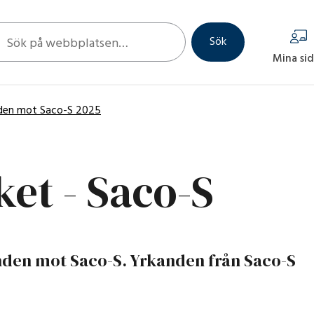
 sök
Sök
Mina si
nden mot Saco-S 2025
et - Saco-S
nden mot Saco-S. Yrkanden från Saco-S