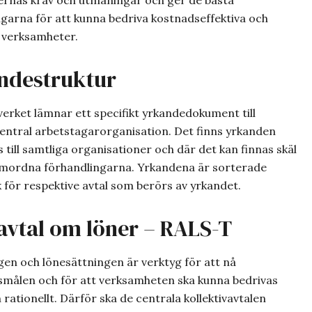
rnas krav och utmaningar och ger de bästa
ngarna för att kunna bedriva kostnadseffektiva och
 verksamheter.
ndestruktur
erket lämnar ett specifikt yrkandedokument till
central arbetstagarorganisation. Det finns yrkanden
till samtliga organisationer och där det kan finnas skäl
samordna förhandlingarna. Yrkandena är sorterade
 för respektive avtal som berörs av yrkandet.
vtal om löner – RALS-T
gen och lönesättningen är verktyg för att nå
målen och för att verksamheten ska kunna bedrivas
h rationellt. Därför ska de centrala kollektivavtalen