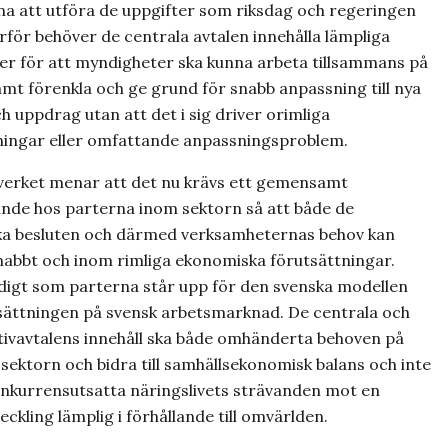
na att utföra de uppgifter som riksdag och regeringen
för behöver de centrala avtalen innehålla lämpliga
r för att myndigheter ska kunna arbeta tillsammans på
 samt förenkla och ge grund för snabb anpassning till nya
h uppdrag utan att det i sig driver orimliga
ingar eller omfattande anpassningsproblem.
verket menar att det nu krävs ett gemensamt
nde hos parterna inom sektorn så att både de
a besluten och därmed verksamheternas behov kan
snabbt och inom rimliga ekonomiska förutsättningar.
digt som parterna står upp för den svenska modellen
ättningen på svensk arbetsmarknad. De centrala och
ktivavtalens innehåll ska både omhänderta behoven på
 sektorn och bidra till samhällsekonomisk balans och inte
onkurrensutsatta näringslivets strävanden mot en
ckling lämplig i förhållande till omvärlden.