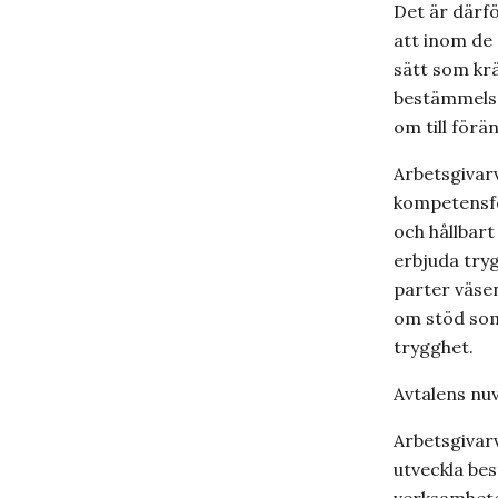
Det är därf
att inom d
sätt som kr
bestämmelser
om till förä
Arbetsgivarv
kompetensfö
och hållbart
erbjuda tryg
parter väsen
om stöd som 
trygghet.
Avtalens nu
Arbetsgivar
utveckla bes