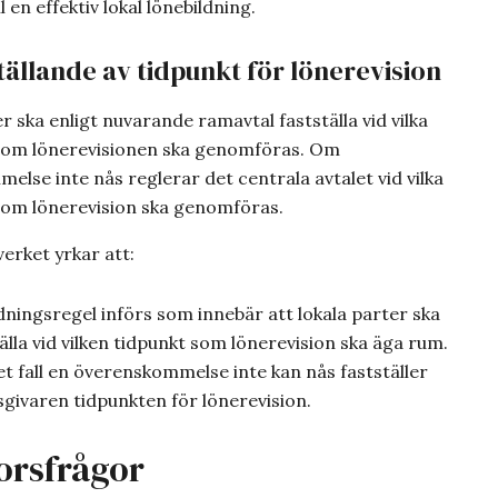
 en effektiv lokal lönebildning.
ställande av tidpunkt för lönerevision
r ska enligt nuvarande ramavtal fastställa vid vilka
som lönerevisionen ska genomföras. Om
lse inte nås reglerar det centrala avtalet vid vilka
som lönerevision ska genomföras.
erket yrkar att:
dningsregel införs som innebär att lokala parter ska
älla vid vilken tidpunkt som lönerevision ska äga rum.
et fall en överenskommelse inte kan nås fastställer
sgivaren tidpunkten för lönerevision.
korsfrågor