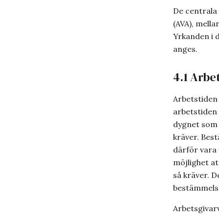
De centrala 
(AVA), mell
Yrkanden i d
anges.
4.1 Arbe
Arbetstiden 
arbetstiden 
dygnet som 
kräver. Bes
därför vara
möjlighet a
så kräver. D
bestämmelse
Arbetsgivarv