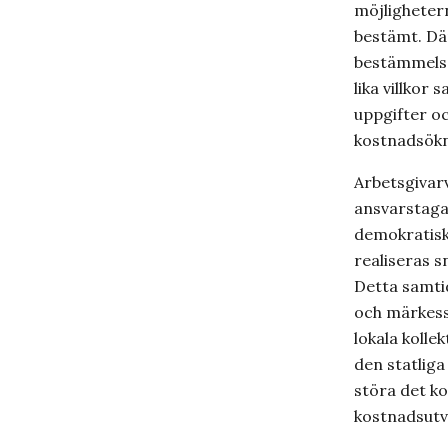
möjligheter
bestämt. Där
bestämmelse
lika villkor
uppgifter oc
kostnadsökn
Arbetsgivar
ansvarstaga
demokratisk
realiseras 
Detta samti
och märkess
lokala kolle
den statliga
störa det k
kostnadsutve