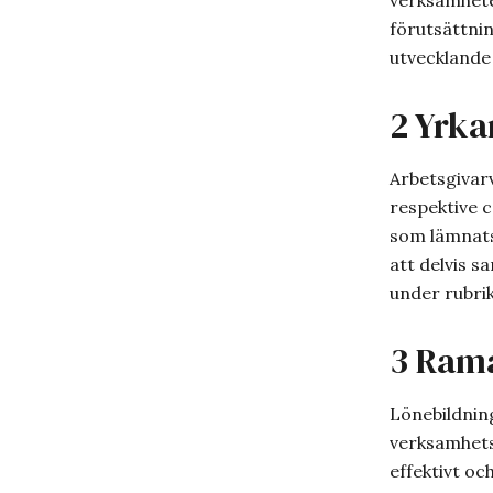
verksamhete
förutsättni
utvecklande
2 Yrka
Arbetsgivarv
respektive 
som lämnats 
att delvis 
under rubrik
3 Rama
Lönebildnin
verksamhets
effektivt oc