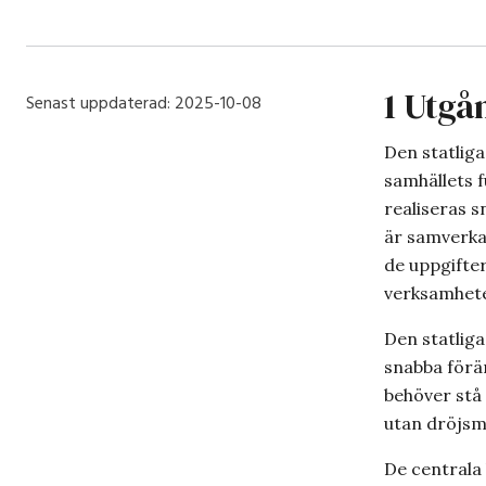
1 Utgå
Senast uppdaterad:
2025-10-08
Den statlig
samhällets f
realiseras 
är samverka
de uppgifter
verksamhet
Den statliga
snabba förä
behöver stå
utan dröjsm
De centrala 