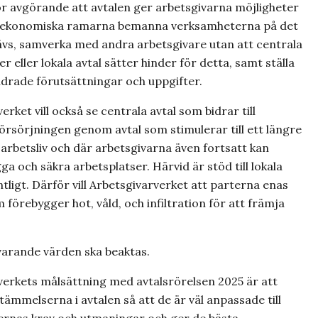
ör avgörande att avtalen ger arbetsgivarna möjligheter
e ekonomiska ramarna bemanna verksamheterna på det
ävs, samverka med andra arbetsgivare utan att centrala
 eller lokala avtal sätter hinder för detta, samt ställa
ndrade förutsättningar och uppgifter.
erket vill också se centrala avtal som bidrar till
rsörjningen genom avtal som stimulerar till ett längre
 arbetsliv och där arbetsgivarna även fortsatt kan
ga och säkra arbetsplatser. Härvid är stöd till lokala
tligt. Därför vill Arbetsgivarverket att parterna enas
förebygger hot, våld, och infiltration för att främja
varande värden ska beaktas.
verkets målsättning med avtalsrörelsen 2025 är att
tämmelserna i avtalen så att de är väl anpassade till