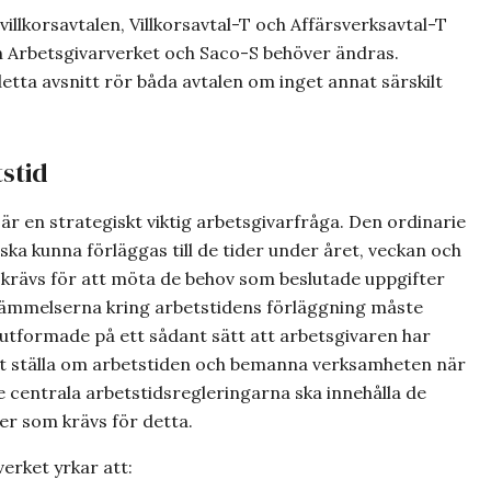
villkorsavtalen, Villkorsavtal-T och Affärsverksavtal-T
an Arbetsgivarverket och Saco-S behöver ändras.
etta avsnitt rör båda avtalen om inget annat särskilt
tstid
är en strategiskt viktig arbetsgivarfråga. Den ordinarie
ska kunna förläggas till de tider under året, veckan och
krävs för att möta de behov som beslutade uppgifter
tämmelserna kring arbetstidens förläggning måste
 utformade på ett sådant sätt att arbetsgivaren har
tt ställa om arbetstiden och bemanna verksamheten när
e centrala arbetstidsregleringarna ska innehålla de
r som krävs för detta.
erket yrkar att: