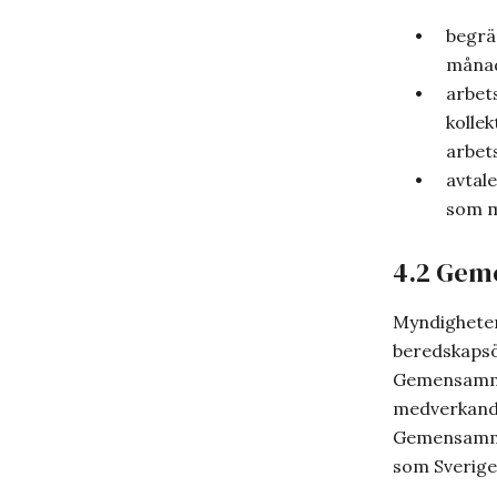
begrän
månad
arbets
kollek
arbet
avtale
som m
4.2 Gem
Myndighete
beredskapsö
Gemensamma 
medverkand
Gemensamma 
som Sverige 