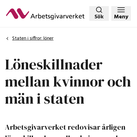
Hoppa
till
Sök
Meny
huvudinnehållet
Staten i siffror: löner
Löneskillnader
mellan kvinnor och
män i staten
Arbetsgivarverket redovisar årligen