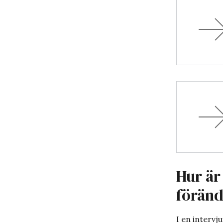
Hur är
föränd
I en intervj