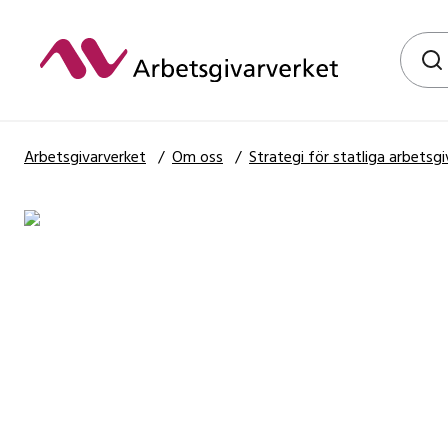
Hoppa
till
Globalt
huvudinnehållet
Arbetsgivarverket
/
Om oss
/
Strategi för statliga arbetsgi