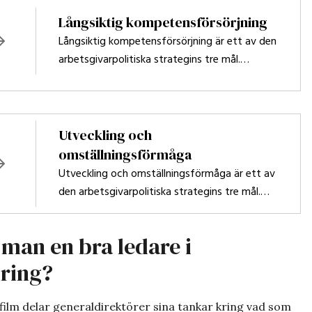
Långsiktig kompetensförsörjning
Långsiktig kompetensförsörjning är ett av den
arbetsgivarpolitiska strategins tre mål.
Målbilden har en delstrategi. Här finns även
stöd för dig som arbetar med att attrahera,
utveckla och behålla rätt kompetens.
Utveckling och
omställningsförmåga
Utveckling och omställningsförmåga är ett av
den arbetsgivarpolitiska strategins tre mål.
Målbilden har två delstrategier. Här finns även
stöd för dig som arbetar med att utveckla
 man en bra ledare i
verksamhetens förmåga att möta förändrade
krav.
ring?
ufilm delar generaldirektörer sina tankar kring vad som