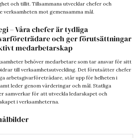
het och tillit. Tillsammans utvecklar chefer och
e verksamheten mot gemensamma mål.
egi – Våra chefer är tydliga
varföreträdare och ger förutsättningar
aktivt medarbetarskap
rksamheter behöver medarbetare som tar ansvar för sitt
idrar till verksamhetsutveckling. Det förutsätter chefer
ga arbetsgivarföreträdare, står upp för helheten i
amt leder genom värderingar och mål. Statliga
r samverkar för att utveckla ledarskapet och
kapet i verksamheterna.
ålbilder