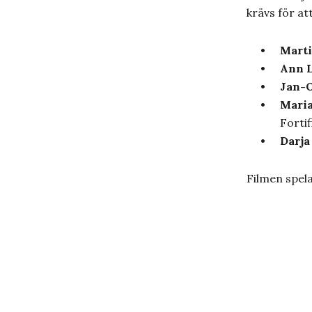
krävs för at
Mart
Ann 
Jan-O
Maria
Forti
Darja
Filmen spel