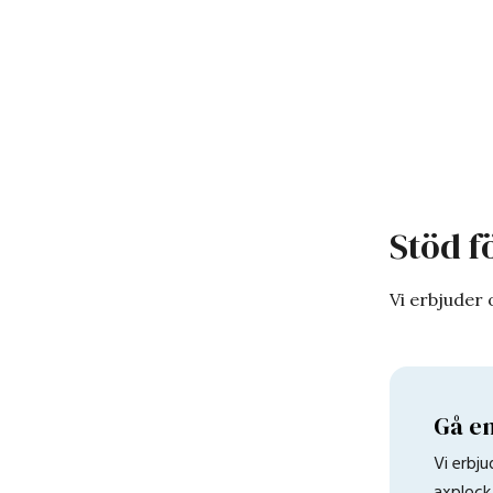
Stöd f
Vi erbjuder 
Gå en
Vi erbj
axplock 