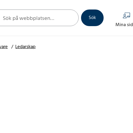
 sök
Sök
Mina si
vare
/
Ledarskap