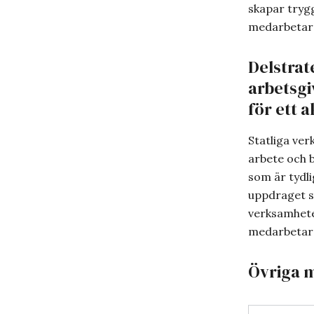
skapar trygg
medarbetar
Delstrat
arbetsgi
för ett 
Statliga ve
arbete och b
som är tydli
uppdraget s
verksamhete
medarbetars
Övriga m