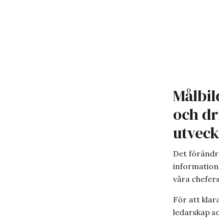
Målbil
och dr
utveck
Det förändr
information
våra chefer
För att kla
ledarskap so