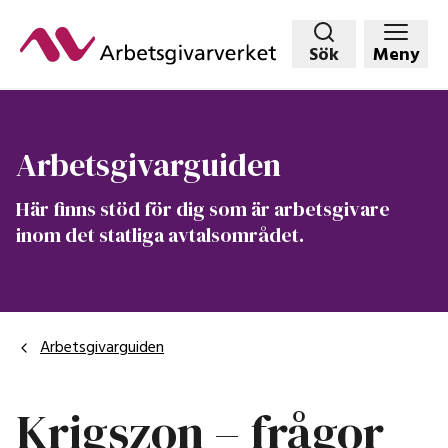
Hoppa
till
Sök
Meny
huvudinnehållet
Arbetsgivarguiden
Här finns stöd för dig som är arbetsgivare
inom det statliga avtalsområdet.
Arbetsgivarguiden
Krigszon – frågor