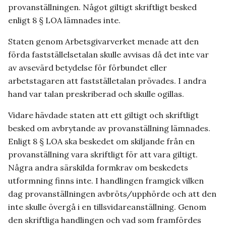
provanställningen. Något giltigt skriftligt besked
enligt 8 § LOA lämnades inte.
Staten genom Arbetsgivarverket menade att den
förda fastställelsetalan skulle avvisas då det inte var
av avsevärd betydelse för förbundet eller
arbetstagaren att fastställetalan prövades. I andra
hand var talan preskriberad och skulle ogillas.
Vidare hävdade staten att ett giltigt och skriftligt
besked om avbrytande av provanställning lämnades.
Enligt 8 § LOA ska beskedet om skiljande från en
provanställning vara skriftligt för att vara giltigt.
Några andra särskilda formkrav om beskedets
utformning finns inte. I handlingen framgick vilken
dag provanställningen avbröts/upphörde och att den
inte skulle övergå i en tillsvidareanställning. Genom
den skriftliga handlingen och vad som framfördes