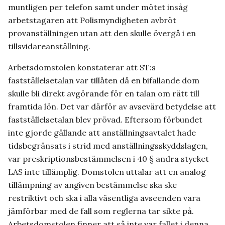
muntligen per telefon samt under mötet insåg
arbetstagaren att Polismyndigheten avbröt
provanställningen utan att den skulle övergå i en
tillsvidareanställning.
Arbetsdomstolen konstaterar att ST:s
fastställelsetalan var tillåten då en bifallande dom
skulle bli direkt avgörande för en talan om rätt till
framtida lön. Det var därför av avsevärd betydelse att
fastställelsetalan blev prövad. Eftersom förbundet
inte gjorde gällande att anställningsavtalet hade
tidsbegränsats i strid med anställningsskyddslagen,
var preskriptionsbestämmelsen i 40 § andra stycket
LAS inte tillämplig. Domstolen uttalar att en analog
tillämpning av angiven bestämmelse ska ske
restriktivt och ska i alla väsentliga avseenden vara
jämförbar med de fall som reglerna tar sikte på.
Arbetsdomstolen finner att så inte var fallet i denna