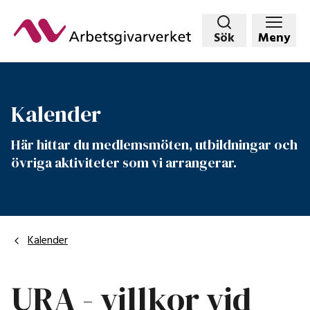
Hoppa
till
Sök
Meny
huvudinnehållet
Kalender
Här hittar du medlemsmöten, utbildningar och
övriga aktiviteter som vi arrangerar.
Kalender
URA - villkor vid