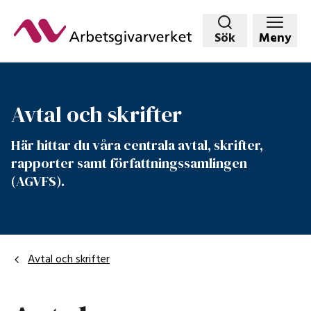
Hoppa
till
Sök
Meny
huvudinnehållet
Avtal och skrifter
Här hittar du våra centrala avtal, skrifter,
rapporter samt författningssamlingen
(AGVFS).
Avtal och skrifter