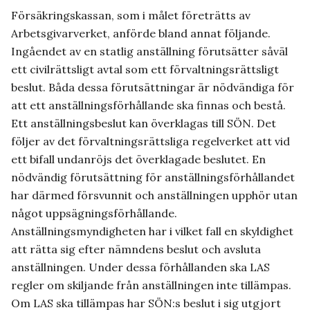
Försäkringskassan, som i målet företrätts av
Arbetsgivarverket, anförde bland annat följande.
Ingåendet av en statlig anställning förutsätter såväl
ett civilrättsligt avtal som ett förvaltningsrättsligt
beslut. Båda dessa förutsättningar är nödvändiga för
att ett anställningsförhållande ska finnas och bestå.
Ett anställningsbeslut kan överklagas till SÖN. Det
följer av det förvaltningsrättsliga regelverket att vid
ett bifall undanröjs det överklagade beslutet. En
nödvändig förutsättning för anställningsförhållandet
har därmed försvunnit och anställningen upphör utan
något uppsägningsförhållande.
Anställningsmyndigheten har i vilket fall en skyldighet
att rätta sig efter nämndens beslut och avsluta
anställningen. Under dessa förhållanden ska LAS
regler om skiljande från anställningen inte tillämpas.
Om LAS ska tillämpas har SÖN:s beslut i sig utgjort