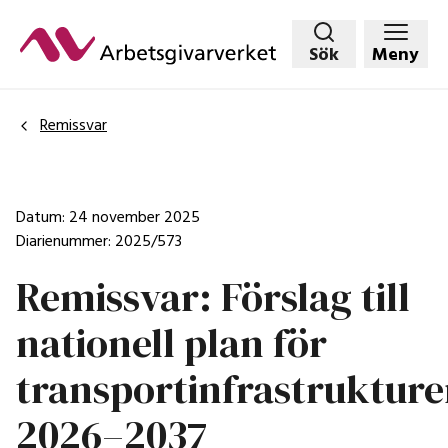
Hoppa
till
Sök
Meny
huvudinnehållet
Remissvar
Datum: 24 november 2025
Diarienummer: 2025/573
Remissvar: Förslag till
nationell plan för
transportinfrastruktur
2026–2037