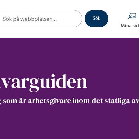
 sök
Sök
Mina si
ivarguiden
ig som är arbetsgivare inom det statliga 