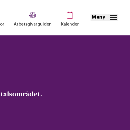
Meny
dor
Arbetsgivarguiden
Kalender
avtalsområdet.