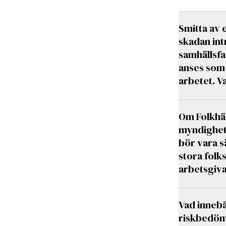
Smitta av 
skadan int
samhällsfa
anses som 
arbetet. V
Om Folkhä
myndighet
bör vara s
stora folk
arbetsgiva
Vad innebä
riskbedö