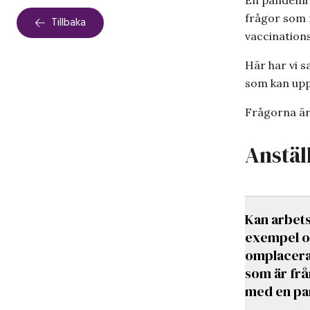
En pandemi 
frågor som r
Tillbaka
vaccination
Här har vi s
som kan upp
Frågorna är
Anstäl
Kan arbetsg
exempel o
omplacera 
som är fr
med en p