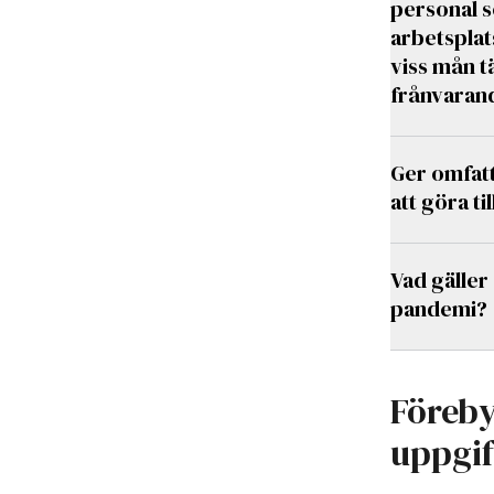
personal s
arbetsplat
viss mån t
frånvaran
Ger omfatt
att göra ti
Vad gäller
pandemi?
Föreby
uppgif