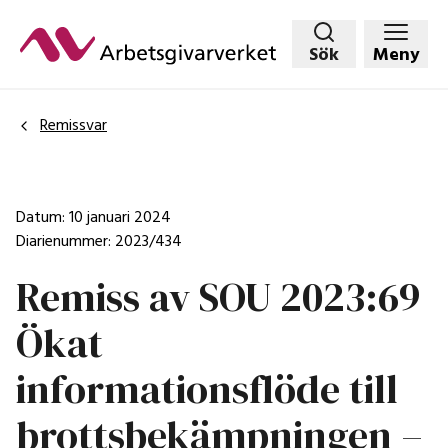
Hoppa
till
Sök
Meny
huvudinnehållet
Remissvar
Datum: 10 januari 2024
Diarienummer: 2023/434
Remiss av SOU 2023:69
Ökat
informationsflöde till
brottsbekämpningen –