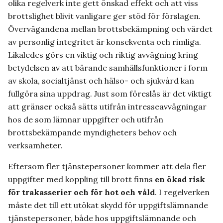
olika regelverk inte gett önskad effekt och att viss
brottslighet blivit vanligare ger stöd för förslagen.
Övervägandena mellan brottsbekämpning och värdet
av personlig integritet är konsekventa och rimliga.
Likaledes görs en viktig och riktig avvägning kring
betydelsen av att bärande samhällsfunktioner i form
av skola, socialtjänst och hälso- och sjukvård kan
fullgöra sina uppdrag. Just som föreslås är det viktigt
att gränser också sätts utifrån intresseavvägningar
hos de som lämnar uppgifter och utifrån
brottsbekämpande myndigheters behov och
verksamheter.
Eftersom fler tjänstepersoner kommer att dela fler
uppgifter med koppling till brott finns
en ökad risk
för trakasserier och för hot och våld
. I regelverken
måste det till ett utökat skydd för uppgiftslämnande
tjänstepersoner, både hos uppgiftslämnande och