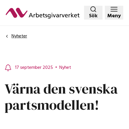
Hoppa
till
Sök
Meny
huvudinnehållet
Nyheter
17 september 2025
•
Nyhet
Värna den svenska
partsmodellen!